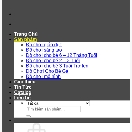
Trang Chủ
Sản phẩm
Đồ chơi giáo dục
Đồ chơi sáng tạo
Đồ chơi cho bé 6 – 12 Tháng Tuổi
Đồ chơi cho bé 2 – 3 Tuổi
Đồ chơi cho bé 3 Tuổi Trở lên
Đồ Chơi Cho Bé Gái
Đồ chơi mô hình
Giới thiệu
Tin Tức
Catalog
Liên hệ
Tìm
kiếm: