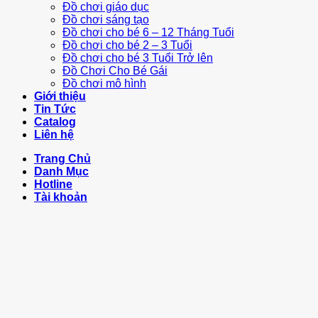
Đồ chơi giáo dục
Đồ chơi sáng tạo
Đồ chơi cho bé 6 – 12 Tháng Tuổi
Đồ chơi cho bé 2 – 3 Tuổi
Đồ chơi cho bé 3 Tuổi Trở lên
Đồ Chơi Cho Bé Gái
Đồ chơi mô hình
Giới thiệu
Tin Tức
Catalog
Liên hệ
Trang Chủ
Danh Mục
Hotline
Tài khoản