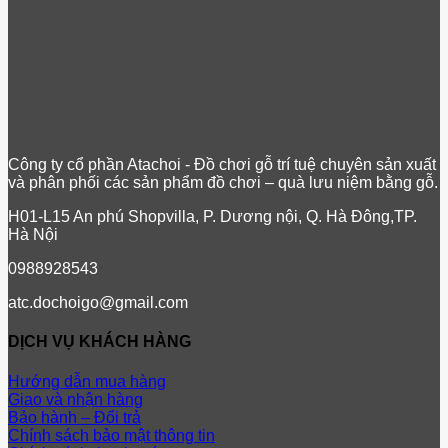
Công ty cổ phần Atachoi - Đồ chơi gỗ trí tuệ chuyên sản xuất
và phân phối các sản phẩm đồ chơi – quà lưu niệm bằng gỗ.
H01-L15 An phú Shopvilla, P. Dương nội, Q. Hà Đông,TP.
Hà Nội
0988928543
atc.dochoigo@gmail.com
DỊCH VỤ KHÁCH HÀNG
Hướng dẫn mua hàng
Giao và nhận hàng
Bảo hành – Đổi trả
Chính sách bảo mật thông tin