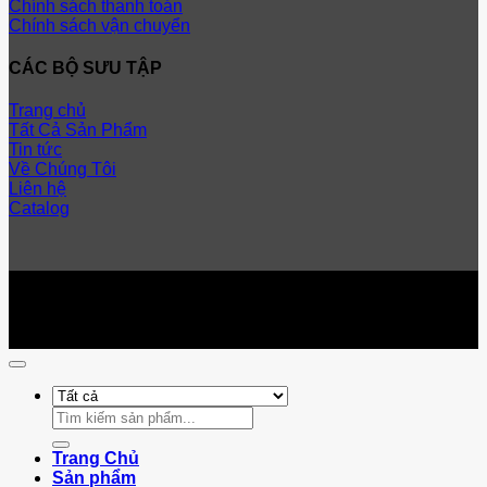
Chính sách thanh toán
Chính sách vận chuyển
CÁC BỘ SƯU TẬP
Trang chủ
Tất Cả Sản Phẩm
Tin tức
Về Chúng Tôi
Liên hệ
Catalog
GPĐKKD số 0110713236 do Sở Kế Hoạch và Đầu Tư
Thành Phố Hà Nội cấp.
Copyright 2026 ©
Công ty Cổ Phần Atachoi - Đồ Chơi gỗ
trí tuệ
Tìm
kiếm:
Trang Chủ
Sản phẩm