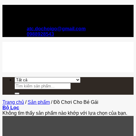
Bỏ
qua
H01-L15 An phú Shopvilla, P. Dương nội, Q. Hà
nội
Đông,TP. Hà Nội
dung
atc.dochoigo@gmail.com
0988928543
Tìm
kiếm:
Trang chủ
/
Sản phẩm
/
Đồ Chơi Cho Bé Gái
Bộ Lọc
Không tìm thấy sản phẩm nào khớp với lựa chọn của bạn.