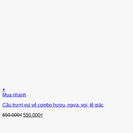
+
Mua nhanh
Cầu trượt vui vẻ combo hươu, ngựa, voi, tê giác
Giá
Giá
650.000
₫
550.000
₫
gốc
hiện
là:
tại
650.000₫.
là: