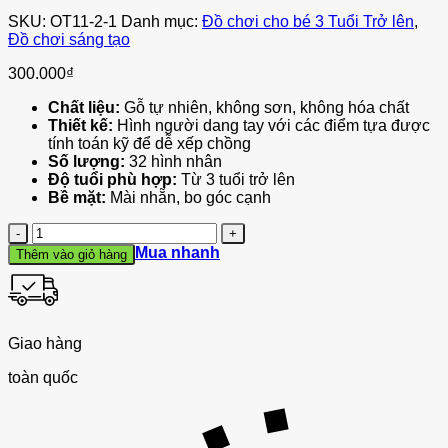
SKU:
OT11-2-1
Danh mục:
Đồ chơi cho bé 3 Tuổi Trở lên
,
Đồ chơi sáng tạo
300.000
₫
Chất liệu:
Gỗ tự nhiên, không sơn, không hóa chất
Thiết kế:
Hình người dang tay với các điểm tựa được
tính toán kỹ để dễ xếp chồng
Số lượng:
32 hình nhân
Độ tuổi phù hợp:
Từ 3 tuổi trở lên
Bề mặt:
Mài nhẵn, bo góc cạnh
Số
lượng
Mua nhanh
Thêm vào giỏ hàng
Giao hàng
toàn quốc