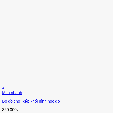
+
Mua nhanh
Bộ đồ chơi xếp khối hình học gỗ
350.000
₫