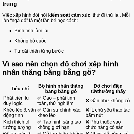
trung
Việc xếp hình đòi hỏi
kiểm soát cảm xúc
, thử đi thử lại. Mỗi
lần “ngã đổ” là một lần bé học cách:
Bình tĩnh làm lại
Không bỏ cuộc
Tự cải thiện từng bước
Vì sao nên chọn đồ chơi xếp hình
nhân thăng bằng bằng gỗ?
Bộ hình nhân thăng
Đồ chơi điện
Tiêu chí
bằng bằng gỗ
tử/thường thấy
Phát triển tư
✅ Cao – phải tính
❌ Gần như không có
duy logic
toán, thử nghiệm
Khéo léo & vận
✅ Cần sự chính xác,
❌ Ít, chủ yếu thao tác
động tinh
khéo léo
bấm nút
Kích thích trí
✅ Tạo hình sáng tạo
❌ Phụ thuộc vào
tưởng tượng
không giới hạn
chức năng có sẵn
Độ an toàn &
✅ Gỗ tự nhiên, không
❌ Nhựa dễ hỏng, có