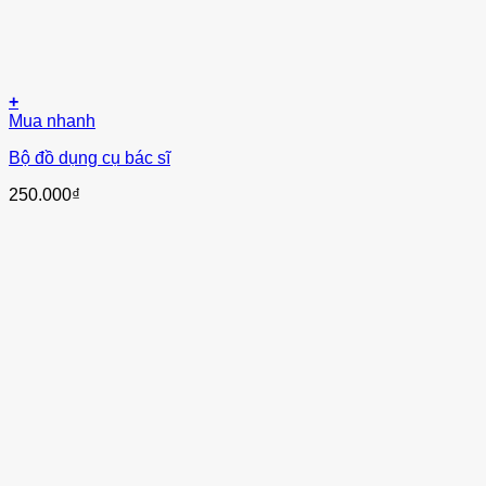
+
Mua nhanh
Bộ đồ dụng cụ bác sĩ
250.000
₫