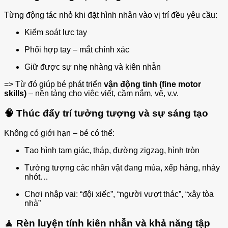
Từng động tác nhỏ khi đặt hình nhân vào vị trí đều yêu cầu:
Kiểm soát lực tay
Phối hợp tay – mắt chính xác
Giữ được sự nhẹ nhàng và kiên nhẫn
=> Từ đó giúp bé phát triển
vận động tinh (fine motor
skills)
– nền tảng cho việc viết, cầm nắm, vẽ, v.v.
🧠
Thúc đẩy trí tưởng tượng và sự sáng tạo
Không có giới hạn – bé có thể:
Tạo hình tam giác, tháp, đường zigzag, hình tròn
Tưởng tượng các nhân vật đang múa, xếp hàng, nhảy
nhót…
Chơi nhập vai: “đội xiếc”, “người vượt thác”, “xây tòa
nhà”
🧘
Rèn luyện tính kiên nhẫn và khả năng tập