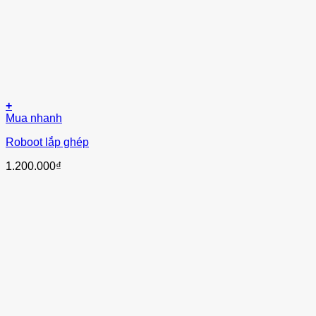
+
Mua nhanh
Roboot lắp ghép
1.200.000
₫