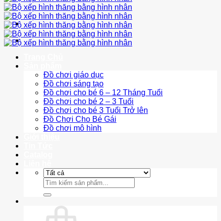
Trang Chủ
Sản phẩm
Đồ chơi giáo dục
Đồ chơi sáng tạo
Đồ chơi cho bé 6 – 12 Tháng Tuổi
Đồ chơi cho bé 2 – 3 Tuổi
Đồ chơi cho bé 3 Tuổi Trở lên
Đồ Chơi Cho Bé Gái
Đồ chơi mô hình
Giới thiệu
Tin Tức
Catalog
Liên hệ
Tìm
kiếm: