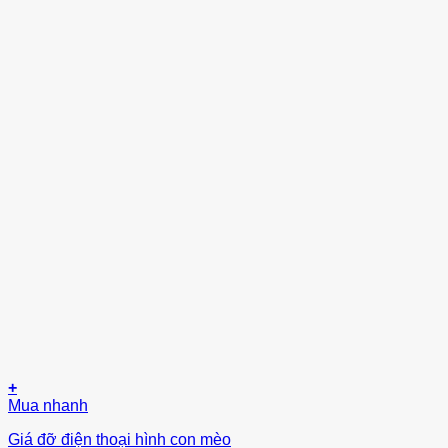
+
Mua nhanh
Giá đỡ điện thoại hình con mèo