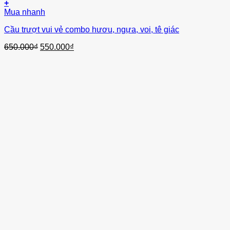
+
Mua nhanh
Cầu trượt vui vẻ combo hươu, ngựa, voi, tê giác
Giá
Giá
650.000
₫
550.000
₫
gốc
hiện
là:
tại
650.000₫.
là:
550.000₫.