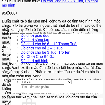
SKU:
OT05
Danh mục:
Đồ chơi cho bé 2 - 3 Tuổi
,
Đồ chơi
mô hình
950.000
₫
Đúng chất xe ô tải luôn nhé, công ty đã cố tình tạo hình một
chiếc ô tô tải giống với ngoài thật nhất để bé nhìn vào có thể
Trang Chủ
nhận ra ngay đó là ô tải. Để bé học cách nhận diện những
Sản phẩm
hình chiếc oto các loại ô tô khi bé đi ra ngoài cuộc sống
Đồ chơi giáo dục
thường ngày. Vẫn là chất liệu gỗ, một loại gỗ đẹp và chắc
Đồ chơi sáng tạo
nhất. Dày dạn nên dù có rơi cũng không dễ bị nứt, bị vỡ, bị
Đồ chơi cho bé 6 – 12 Tháng Tuổi
đứt hay gì cả.
Đồ chơi cho bé 2 – 3 Tuổi
Xe này có đầy đủ đầu xe, ca bin, thùng xe rồi bánh xe đều
Đồ chơi cho bé 3 Tuổi Trở lên
được làm bằng gỗ cả. Mỗi phần đều được phân màu ra khác
Đồ Chơi Cho Bé Gái
nhau rất đặc biệt. Thậm chí còn có cả một tài xế lái xe ngồi
Đồ chơi mô hình
bên trong nữa đó nhé. Ca bin xe thì màu đỏ, thùng xe thì màu
Giới thiệu
xanh, bánh xe thì màu đen đó là sự kết hợp mắc sắc rất đặc
Tin Tức
sắc và hợp ý nhau. Phần dưới trước đầu xe dưới ca bin là
Catalog
một tấm chắn màu vàng.
Liên hệ
Từng bộ phận của xe đều được mài nhẵn, chuẩn bị kỹ càng
để cho bé chơi, không bị thô, ráp nhìn rất nhẵn và cẩn thận
Tìm
không sợ làm đau, trầy da bé.
kiếm:
– Ôm mang những loại đồ chơi của bé cũng là oto ra đây rồi
so sánh thử xem nhé, Bạn sẽ thấy loại đồ chơi oto tải của
này wiwinshop này khác hẳn.