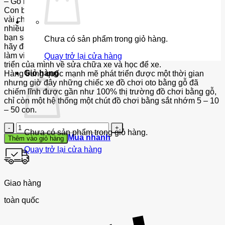
– Gỗ là gỗ thịt nhé, rất mịn màng. Sờ vào rất mịn.
Con bạn có phải đang lèo nhẽo bắt và muốn bạn phải mua
vài chiếc oto đồ chơi ô tô ? Chúng nhớ rất dai và đòi rất
nhiều. Bé có phải một nhà tín đồ xe hơi ? Sau đợt này có khi
bạn sẽ nhận ra con có niềm đam mê với xe, về kỹ thuật xe ,
Chưa có sản phẩm trong giỏ hàng.
hãy để con nuôi dưỡng niềm yêu thích này để con cố gằng
làm việc hay ít ra cũng để con có niềm tin có hướng phát
Quay trở lại cửa hàng
triển của mình về sửa chữa xe và học để xe.
Giỏ hàng
Hàng trung quốc mạnh mẽ phát triển được một thời gian
nhưng giờ đây những chiếc xe đồ chơi oto bằng gỗ đã
chiếm lĩnh được gần như 100% thị trường đồ chơi bằng gỗ,
chỉ còn một hệ thống một chút đồ chơi bằng sắt nhớm 5 – 10
– 50 con.
Số
Chưa có sản phẩm trong giỏ hàng.
lượng
Mua nhanh
Thêm vào giỏ hàng
Quay trở lại cửa hàng
Giao hàng
toàn quốc