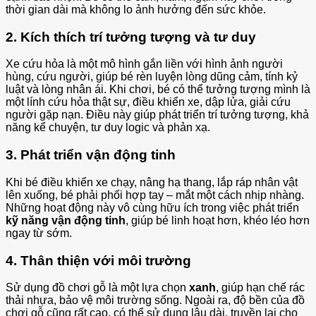
thời gian dài mà không lo ảnh hưởng đến sức khỏe.
2. Kích thích trí tưởng tượng và tư duy
Xe cứu hỏa là một mô hình gắn liền với hình ảnh người
hùng, cứu người, giúp bé rèn luyện lòng dũng cảm, tính kỷ
luật và lòng nhân ái. Khi chơi, bé có thể tưởng tượng mình là
một lính cứu hỏa thật sự, điều khiển xe, dập lửa, giải cứu
người gặp nạn. Điều này giúp phát triển trí tưởng tượng, khả
năng kể chuyện, tư duy logic và phản xạ.
3. Phát triển vận động tinh
Khi bé điều khiển xe chạy, nâng hạ thang, lắp ráp nhân vật
lên xuống, bé phải phối hợp tay – mắt một cách nhịp nhàng.
Những hoạt động này vô cùng hữu ích trong việc phát triển
kỹ năng vận động tinh
, giúp bé linh hoạt hơn, khéo léo hơn
ngay từ sớm.
4. Thân thiện với môi trường
Sử dụng đồ chơi gỗ là một lựa chọn
xanh
, giúp hạn chế rác
thải nhựa, bảo vệ môi trường sống. Ngoài ra, độ bền của đồ
chơi gỗ cũng rất cao, có thể sử dụng lâu dài, truyền lại cho