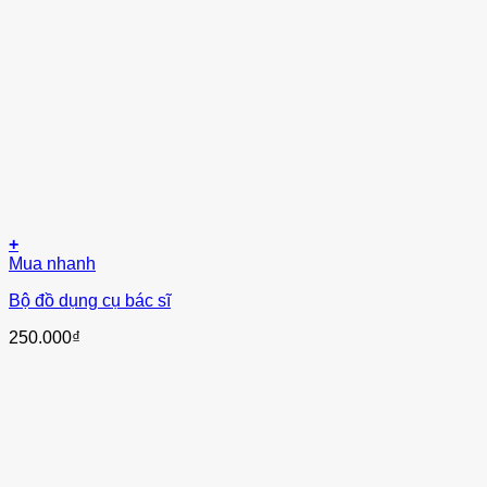
+
Mua nhanh
Bộ đồ dụng cụ bác sĩ
250.000
₫