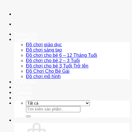
Trang Chủ
Sản phẩm
Đồ chơi giáo dục
Đồ chơi sáng tạo
Đồ chơi cho bé 6 – 12 Tháng Tuổi
Đồ chơi cho bé 2 – 3 Tuổi
Đồ chơi cho bé 3 Tuổi Trở lên
Đồ Chơi Cho Bé Gái
Đồ chơi mô hình
Giới thiệu
Tin Tức
Catalog
Liên hệ
Tìm
kiếm: