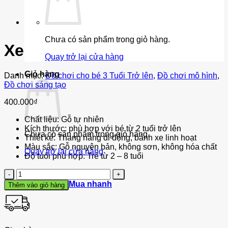
Chưa có sản phẩm trong giỏ hàng.
Xe cứu hỏa bằng gỗ
Quay trở lại cửa hàng
Giỏ hàng
Danh mục:
Đồ chơi cho bé 3 Tuổi Trở lên
,
Đồ chơi mô hình
,
Đồ chơi sáng tạo
400.000
₫
Chất liệu: Gỗ tự nhiên
Kích thước: phù hợp với bé từ 2 tuổi trở lên
Chưa có sản phẩm trong giỏ hàng.
Thiết kế: Thang nâng di động, bánh xe linh hoạt
Màu sắc: Gỗ nguyên bản, không sơn, không hóa chất
Quay trở lại cửa hàng
Độ tuổi phù hợp: Trẻ từ 2 – 8 tuổi
Số
lượng
Mua nhanh
Thêm vào giỏ hàng