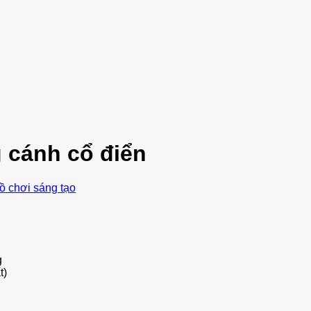
 cánh cổ điển
ồ chơi sáng tạo
g
t)