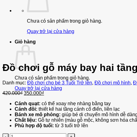
Chưa có sản phẩm trong giỏ hàng.
Quay trở lại cửa hàng
Giỏ hàng
Đồ chơi gỗ máy bay hai tầng
Chưa có sản phẩm trong giỏ hàng.
Danh mục:
Đồ chơi cho bé 3 Tuổi Trở lên
,
Đồ chơi mô hình
,
Đ
Quay trở lại cửa hàng
Giá
Giá
420.000
₫
350.000
₫
gốc
hiện
Cánh quạt:
có thể xoay nhẹ nhàng bằng tay
là:
tại
Cánh đôi:
thiết kế hai tầng cánh cổ điển, liền lạc
420.000₫.
là:
Bánh xe mô phỏng:
giúp bé di chuyển mô hình dễ dàn
350.000₫.
Chất liệu:
Gỗ tự nhiên (màu gỗ mộc, không sơn hóa chấ
Phù hợp độ tuổi:
từ 3 tuổi trở lên
Số